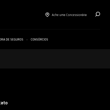
Busc
Ache uma Concessionária
ORA DE SEGUROS
CONSÓRCIOS
tato