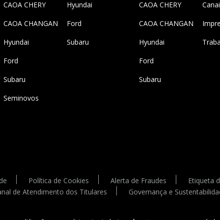
CAOA CHERY
Hyundai
CAOA CHERY
Cana
TIGGO 5X
CAOA CHANGAN
Ford
CAOA CHANGAN
Impr
Hyundai
Subaru
Hyundai
Trab
Ford
Ford
Subaru
Subaru
Seminovos
ade
Política de Cookies
Alerta de Fraudes
Etiqueta 
nal de Atendimento dos Titulares
Governança e Sustentabilid