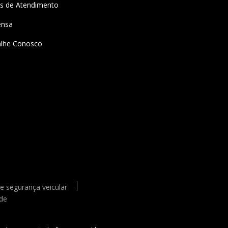
is de Atendimento
 SPORT
ensa
alhe Conosco
SOLICITE UMA PROPOSTA
ALERTA DE FRAUDES
de segurança veicular
ade