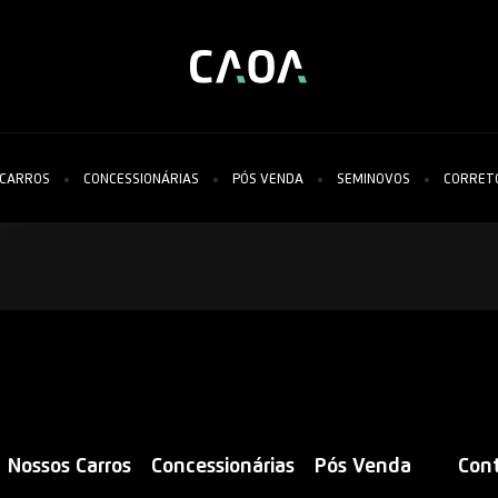
 CARROS
CONCESSIONÁRIAS
PÓS VENDA
SEMINOVOS
CORRET
CAOA CHERY
HYUNDAI
CAOA CHANGAN
FORD
SUBARU
TIGGO 5X
TIGGO 7
TIGGO 8
TIGGO 5X SPORT
TIGGO 5X PRO
{
Nossos Carros
Concessionárias
Pós Venda
Con